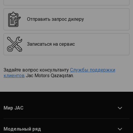
Отправить запрос дилеру
Записаться на сервис
Задайте вопрос консультанту
Службы поддержки
клиентов
Jac Motors Qazaqstan.
О компании JAC
Об Allur
Мир JAC
Новости
Служба поддержки
Модельный ряд
Гарантия