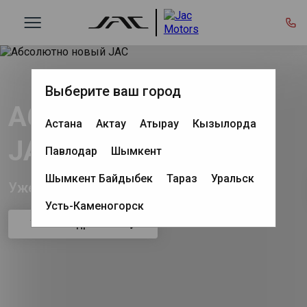
Выберите ваш город
Абсолютно новый
Астана
Актау
Атырау
Кызылорда
JAC
Павлодар
Шымкент
Шымкент Байдыбек
Тараз
Уральск
Уже в продаже!
Усть-Каменогорск
Узнать подробнее